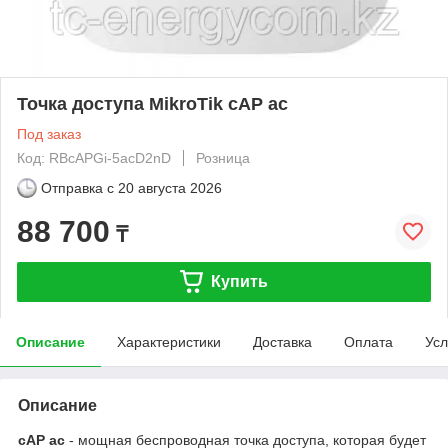
Точка доступа MikroTik cAP ac
Под заказ
Код: RBcAPGi-5acD2nD
Розница
Отправка с
20 августа 2026
88 700
₸
Купить
Описание
Характеристики
Доставка
Оплата
Усл
Описание
cAP ac
- мощная беспроводная точка доступа, которая будет