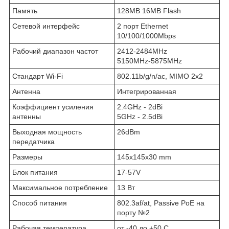
Память
128MB 16MB Flash
Сетевой интерфейс
2 порт Ethernet
10/100/1000Mbps
Рабочий диапазон частот
2412-2484MHz
5150MHz-5875MHz
Стандарт Wi-Fi
802.11b/g/n/ac, MIMO 2x2
Антенна
Интегрированная
Коэффициент усиления
2.4GHz - 2dBi
антенны
5GHz - 2.5dBi
Выходная мощность
26dBm
передатчика
Размеры
145x145x30 mm
Блок питания
17-57V
Максимальное потребление
13 Вт
Способ питания
802.3af/at, Passive PoE на
порту №2
Рабочая температура
от -40 до +50 С