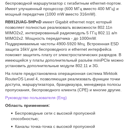
беспроводной маршрутизатор с гигабитным ethernet-портом.
Имеет улучшенный процессор (600 МГц вместо 400 МГц) и
мощный передатчик (1000 mW вместо 316mW).
RB912UAG-5HPnD
имеет Gigabit ethernet порт, который
позволяет полностью реализовать возможности 802.11n
MIMO2x2, интегрированный радиомодуль 5 ГГц 802.11 a/n
MIMO2x2. Мощность передатчика - до 1000mW.
Поддерживаемые частоты 4900-5920 Мгц. Встроенная ESD
защита 16kV для беспроводного и ethernet интерфейса
поможет защитить плату от элекстростатических разрядов. В
имеющийся у платы дополнительный разъём miniPCIe можно
установить дополнительные модули 802.11 и 3G.
На плате предустановлена операционная система Mirktoik
RouterOS Level 4, позволяющая реализовать функции точки
доступа, маршрутизатора, брандмауэра, менеджера полосы
пропускания, беспроводного клиента (CPE) и многие другие.
Руководство пользователя (Eng)
Область применения:
Беспроводные сети с высокой пропускной
способностью;
Каналы точка-точка с высокой пропускной