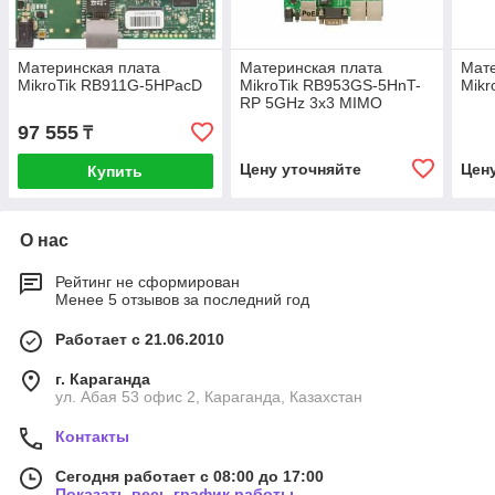
Материнская плата
Материнская плата
Мате
MikroTik RB911G-5HPacD
MikroTik RB953GS-5HnT-
Mikr
RP 5GHz 3x3 MIMO
97 555
₸
Цену уточняйте
Цен
Купить
О нас
Рейтинг не сформирован
Менее 5 отзывов за последний год
Работает с 21.06.2010
г. Караганда
ул. Абая 53 офис 2, Караганда, Казахстан
Контакты
Сегодня работает с 08:00 до 17:00
Показать весь график работы