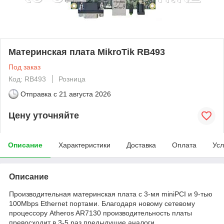
Материнская плата MikroTik RB493
Под заказ
Код: RB493
Розница
Отправка с
21 августа 2026
Цену уточняйте
Описание
Характеристики
Доставка
Оплата
Усл
Описание
Производительная материнская плата с 3-мя miniPCI и 9-тью
100Mbps Ethernet портами. Благодаря новому сетевому
процессору Atheros AR7130 производительность платы
превосходит в 3-5 раз предыдущие аналоги.