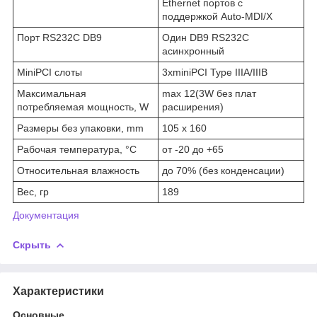
Ethernet портов с
поддержкой Auto-MDI/X
Порт RS232C DB9
Один DB9 RS232C
асинхронный
MiniPCI слоты
3xminiPCI Type IIIA/IIIB
Максимальная
max 12(3W без плат
потребляемая мощность, W
расширения)
Размеры без упаковки, mm
105 x 160
Рабочая температура, °С
от -20 до +65
Относительная влажность
до 70% (без конденсации)
Вес, гр
189
Документация
Скрыть
Характеристики
Основные