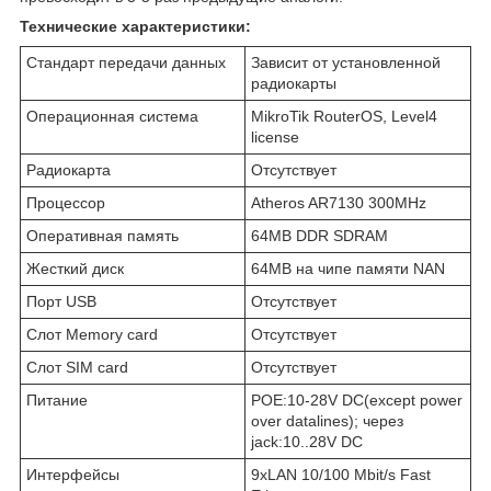
Технические характеристики:
Стандарт передачи данных
Зависит от установленной
радиокарты
Операционная система
MikroTik RouterOS, Level4
license
Радиокарта
Отсутствует
Процессор
Atheros AR7130 300MHz
Оперативная память
64MB DDR SDRAM
Жесткий диск
64MB на чипе памяти NAN
Порт USB
Отсутствует
Слот Memory card
Отсутствует
Слот SIM card
Отсутствует
Питание
POE:10-28V DC(except power
over datalines); через
jack:10..28V DC
Интерфейсы
9xLAN 10/100 Mbit/s Fast