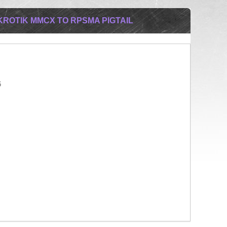
ROTIK MMCX TO RPSMA PIGTAIL
6