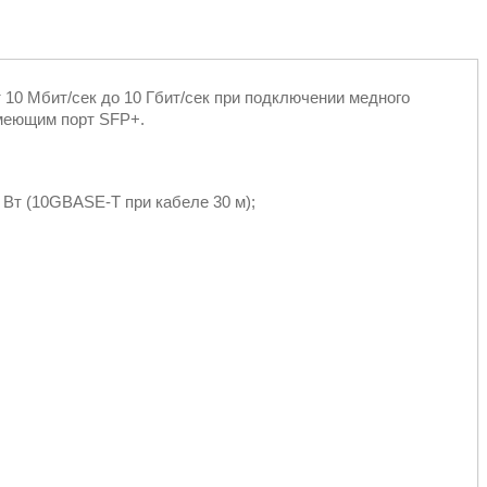
10 Мбит/сек до 10 Гбит/сек при подключении медного
имеющим порт SFP+.
 Вт (10GBASE-T при кабеле 30 м);