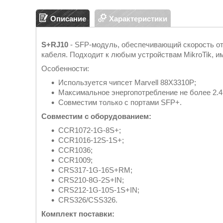
Описание
Характеристики
S+RJ10
- SFP-модуль, обеспечивающий скорость от 
кабеля. Подходит к любым устройствам MikroTik, 
Особенности:
Используется чипсет Marvell 88X3310P;
Максимальное энергопотребление не более 2.4
Совместим только с портами SFP+.
Совместим с оборудованием:
CCR1072-1G-8S+;
CCR1016-12S-1S+;
CCR1036;
CCR1009;
CRS317-1G-16S+RM;
CRS210-8G-2S+IN;
CRS212-1G-10S-1S+IN;
CRS326/CSS326.
Комплект поставки: