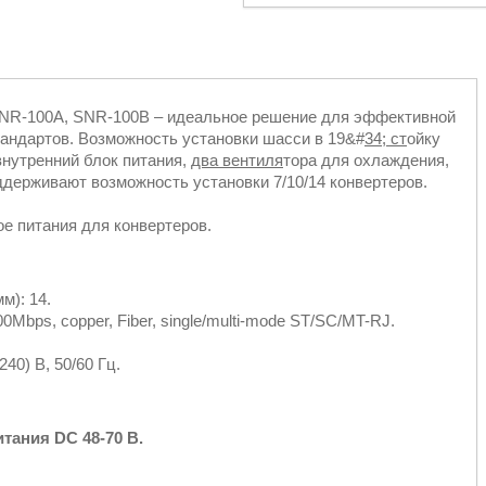
SNR-100A, SNR-100B – идеальное решение для эффективной
тандартов. Возможность установки шасси в 19&#
34; ст
ойку
внутренний блок питания,
два вентиля
тора для охлаждения,
держивают возможность установки 7/10/14 конвертеров.
ое питания для конвертеров.
м): 14.
bps, copper, Fiber, single/multi-mode ST/SC/MT-RJ.
40) В, 50/60 Гц.
тания DC 48-70 В.