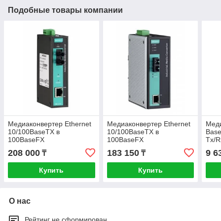
Подобные товары компании
Медиаконвертер Ethernet
Медиаконвертер Ethernet
Меди
10/100BaseTX в
10/100BaseTX в
Base
100BaseFX
100BaseFX
Tx/R
(многомодовое
плас
208 000
183 150
9 6
₸
₸
оптоволокно) в
металлическом корпусе
Купить
Купить
MOXA
О нас
Рейтинг не сформирован