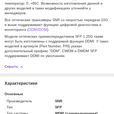
температур: 0..+85С. Возможность изготовления данной и
других моделей в таких модификациях уточняйте у
менеджеров.
Все оптические трансиверы SNR со скоростью передачи 10G
и выше поддерживают функцию цифровой диагностики и
мониторинга (
DDMI/DOM
).
Модели оптических приемопередатчиков SFP 1.25G также
могут быть изготовлены с поддержкой функции DDMI. У таких
моделей в артикуле (Part Number, P/N) указан
дополнительный префикс "DDM". CWDM и DWDM SFP
поддерживают DDMI по умолчанию.
Скрыть
Характеристики
Основные
Производитель
SNR
Тип
SFP
Тип системы
WDM (одноволоконная)