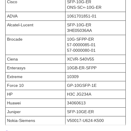
Cisco
SFP-10G-ER
ONS-SC+-10G-ER
ADVA
1061701851-01
Alcatel-Lucent
SFP-10G-ER
3HE05036AA
Brocade
10G-SFPP-ER
57-0000085-01
57-0000080-01
Ciena
XCVR-S40V55
Enterasys
10GB-ER-SFPP
Extreme
10309
Force 10
GP-10GSFP-1E
HP
H3C JG234A
Huawei
34060613
Juniper
SFP-10GE-ER
Nokia-Siemens
V50017-U624-K500