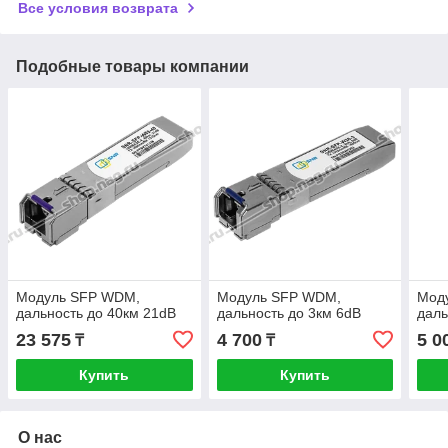
Все условия возврата
Подобные товары компании
Модуль SFP WDM,
Модуль SFP WDM,
Мод
дальность до 40км 21dB
дальность до 3км 6dB
даль
23 575
4 700
5 0
₸
₸
Купить
Купить
О нас