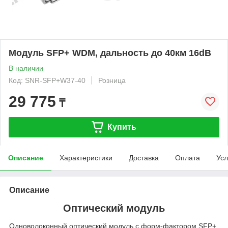
Модуль SFP+ WDM, дальность до 40км 16dB
В наличии
Код: SNR-SFP+W37-40
Розница
29 775
₸
Купить
Описание
Характеристики
Доставка
Оплата
Усл
Описание
Оптический модуль
Одноволоконный оптический модуль с форм-фактором SFP+