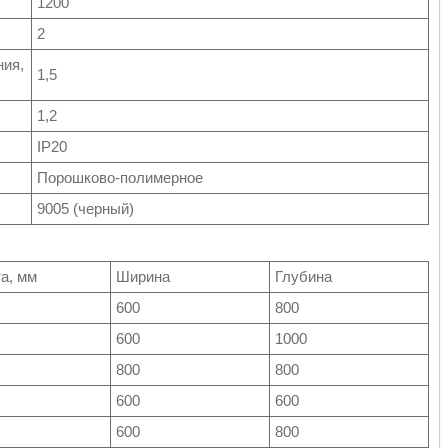
1200
2
ния,
1,5
1,2
IP20
Порошково-полимерное
9005 (черный)
а, мм
Ширина
Глубина
600
800
600
1000
800
800
600
600
600
800