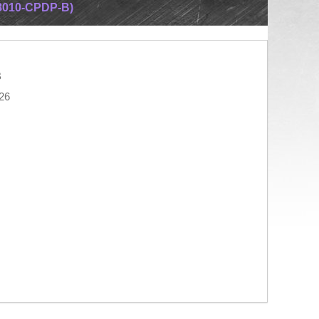
8010-CPDP-B)
B
26