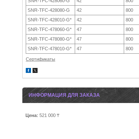
SNR-TFC-428060-G
42
800
SNR-TFC-428080-G
42
800
SNR-TFC-428010-G*
42
800
SNR-TFC-478060-G*
47
800
SNR-TFC-478080-G*
47
800
SNR-TFC-478010-G*
47
800
Сертификаты
ИНФОРМАЦИЯ ДЛЯ ЗАКАЗА
Цена:
521 000 ₸