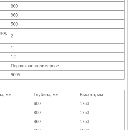
800
960
500
ния,
2
1
1,2
Порошково-полимерное
9005
а, мм
Глубина, мм
Высота, мм
600
1753
800
1753
960
1753