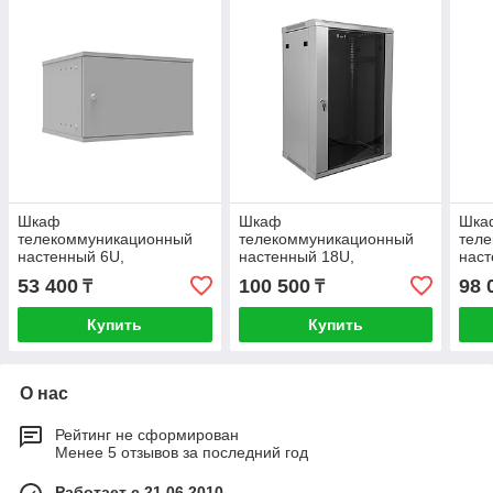
Шкаф
Шкаф
Шка
телекоммуникационный
телекоммуникационный
тел
настенный 6U,
настенный 18U,
наст
523х450х332мм серия
600х450х901 (ШхГхВ)
523
53 400
100 500
98 
₸
₸
LITE (металлическая
LITE
дверь)
двер
Купить
Купить
О нас
Рейтинг не сформирован
Менее 5 отзывов за последний год
Работает с 21.06.2010