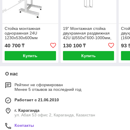
Стойка монтажная
19" Монтажная стойка
Стой
однорамная 24U
двухрамная раздвижная
дву
1230x530x600мм
42U Ш550хГ600-1000мм,
(16
серая
40 700
130 100
93 
₸
₸
Купить
Купить
О нас
Рейтинг не сформирован
Менее 5 отзывов за последний год
Работает с 21.06.2010
г. Караганда
ул. Абая 53 офис 2, Караганда, Казахстан
Контакты