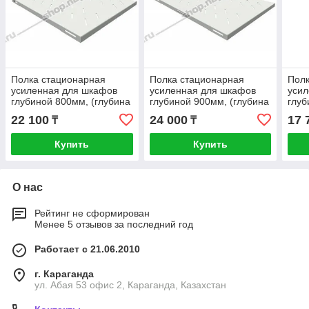
Полка стационарная
Полка стационарная
Полк
усиленная для шкафов
усиленная для шкафов
уси
глубиной 800мм, (глубина
глубиной 900мм, (глубина
глуб
полки 550мм)
полки 650мм)
полк
22 100
24 000
17 
₸
₸
распределенная нагрузка
распределенная нагрузка
расп
120кг, ц
120кг, ц
120кг
Купить
Купить
О нас
Рейтинг не сформирован
Менее 5 отзывов за последний год
Работает с 21.06.2010
г. Караганда
ул. Абая 53 офис 2, Караганда, Казахстан