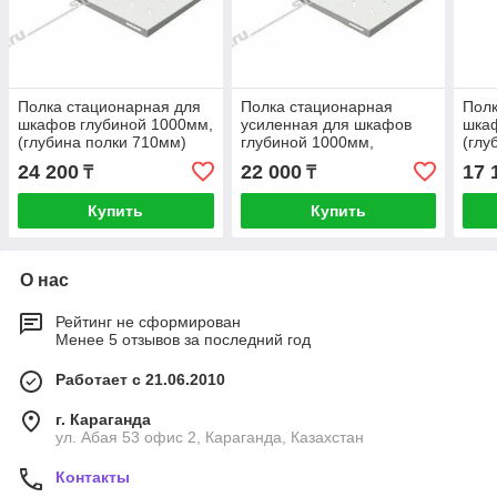
Полка стационарная для
Полка стационарная
Полк
шкафов глубиной 1000мм,
усиленная для шкафов
шкаф
(глубина полки 710мм)
глубиной 1000мм,
(глу
распределенная нагрузка
(глубина полки 710мм)
расп
24 200
22 000
17 
₸
₸
20кг, цвет-серый
распределенная нагрузка
20кг
250кг,
Купить
Купить
О нас
Рейтинг не сформирован
Менее 5 отзывов за последний год
Работает с 21.06.2010
г. Караганда
ул. Абая 53 офис 2, Караганда, Казахстан
Контакты