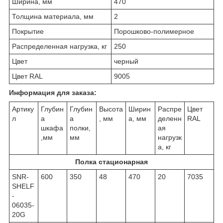
Ширина, мм
470
Толщина материала, мм
2
Покрытие
Порошково-полимерное
Распределенная нагрузка, кг
250
Цвет
черный
Цвет RAL
9005
Информация для заказа:
Артику
Глубин
Глубин
Высота
Ширин
Распре
Цвет
л
а
а
, мм
а, мм
деленн
RAL
шкафа
полки,
ая
,мм
мм
нагрузк
а, кг
Полка стационарная
SNR-
600
350
48
470
20
7035
SHELF
-
06035-
20G