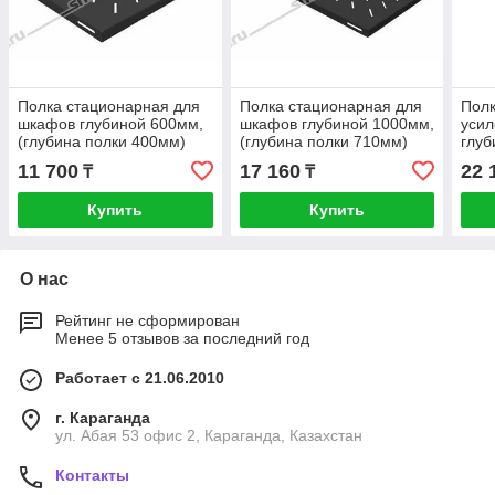
Полка стационарная для
Полка стационарная для
Полк
шкафов глубиной 600мм,
шкафов глубиной 1000мм,
уси
(глубина полки 400мм)
(глубина полки 710мм)
глуб
распределенная нагрузка
распределенная нагрузка
полк
11 700
17 160
22 
₸
₸
20кг, цвет-черный
20кг, цвет-черный
расп
120кг
Купить
Купить
О нас
Рейтинг не сформирован
Менее 5 отзывов за последний год
Работает с 21.06.2010
г. Караганда
ул. Абая 53 офис 2, Караганда, Казахстан
Контакты