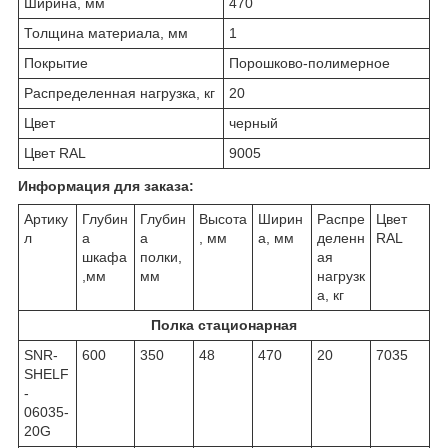
Ширина, мм
470
Толщина материала, мм
1
Покрытие
Порошково-полимерное
Распределенная нагрузка, кг
20
Цвет
черный
Цвет RAL
9005
Информация для заказа:
Артику
Глубин
Глубин
Высота
Ширин
Распре
Цвет
л
а
а
, мм
а, мм
деленн
RAL
шкафа
полки,
ая
,мм
мм
нагрузк
а, кг
Полка стационарная
SNR-
600
350
48
470
20
7035
SHELF
-
06035-
20G