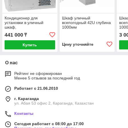
Кондиционер для
Шкаф уличный
Шка
установки в уличный
всепогодный 42U глубина
всеп
шкаф,
1000мм
100
холодопроизводительность
(предустановленный
(пре
441 000
3 0
₸
500Вт, со встроенным
кондиционер 500Вт)
конд
электрическим калорифе
Цену уточняйте
Купить
О нас
Рейтинг не сформирован
Менее 5 отзывов за последний год
Работает с 21.06.2010
г. Караганда
ул. Абая 53 офис 2, Караганда, Казахстан
Контакты
Сегодня работает с 08:00 до 17:00