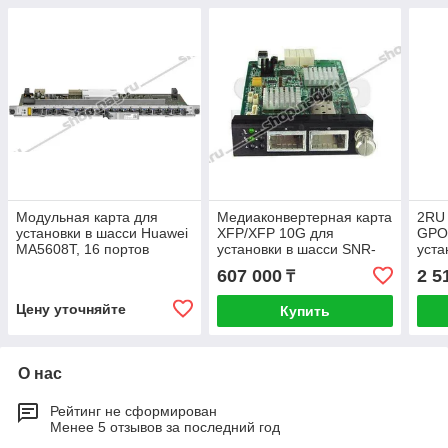
Модульная карта для
Медиаконвертерная карта
2RU
установки в шасси Huawei
XFP/XFP 10G для
GPON
MA5608T, 16 портов
установки в шасси SNR-
уста
GPON
CVT-CHASSIS-10G
моду
607 000
2 5
₸
DC
Цену уточняйте
Купить
О нас
Рейтинг не сформирован
Менее 5 отзывов за последний год