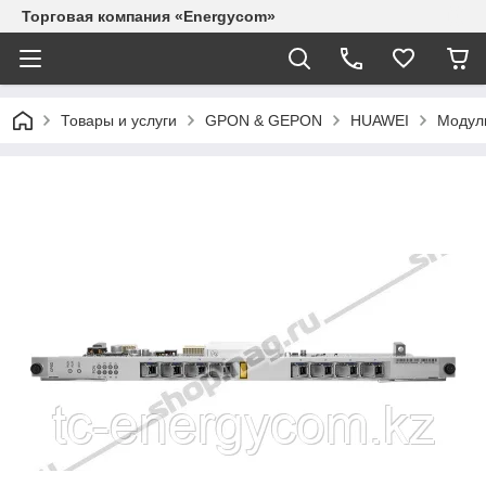
Торговая компания «Energycom»
Товары и услуги
GPON & GEPON
HUAWEI
Модуль