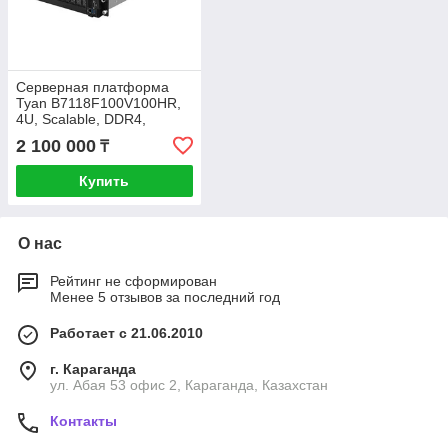
Серверная платформа
Tyan B7118F100V100HR,
4U, Scalable, DDR4,
100xHDD, резервируемый
2 100 000
₸
БП
Купить
О нас
Рейтинг не сформирован
Менее 5 отзывов за последний год
Работает с 21.06.2010
г. Караганда
ул. Абая 53 офис 2, Караганда, Казахстан
Контакты