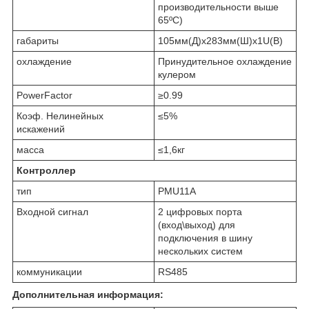
производительности выше
65ºC)
габариты
105мм(Д)х283мм(Ш)х1U(В)
охлаждение
Принудительное охлаждение
кулером
PowerFactor
≥0.99
Коэф. Нелинейных
≤5%
искажений
масса
≤1,6кг
Контроллер
тип
PMU11A
Входной сигнал
2 цифровых порта
(вход\выход) для
подключения в шину
нескольких систем
коммуникации
RS485
Дополнительная информация: