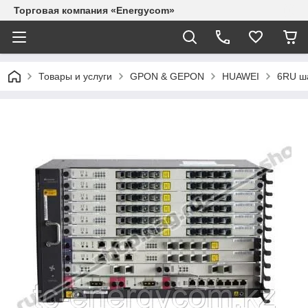
Торговая компания «Energycom»
Товары и услуги
GPON & GEPON
HUAWEI
6RU ша