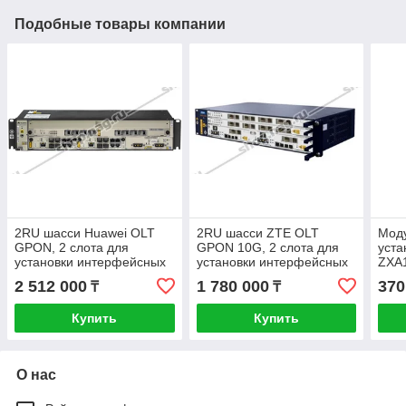
Подобные товары компании
2RU шасси Huawei OLT
2RU шасси ZTE OLT
Моду
GPON, 2 слота для
GPON 10G, 2 слота для
уста
установки интерфейсных
установки интерфейсных
ZXA1
модулей, 8 GPON портов,
модулей, 8 GPON портов,
2 512 000
1 780 000
370
₸
₸
DC
DC
Купить
Купить
О нас