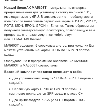
Huawei SmartAX MA5603T
– модульная платформа,
предназначенная для установку в стойку шириной 19" ,
имеющая высоту 6RU. В зависимости от необходимости
возможно устанавливать сервисные карты ADSL2+, VDSL2,
POTS, ISDN, EPON, GPON и Ethernet. Таким образом вы
получаете универсальную платформу, позволяющую вам
предоставлять такие услуги как «triple-play»
или TDM/ATM/Ethernet.
MA5603T содержит 6 сервисных слотов, при желании Вы
можете установить 6-е карты GPON по 16 PON портов
каждая.
Оборудование и программное обеспечение MA5600T,
MA5603T и MA5608T совместимы.
Базовый комплект поставки включает в себя:
Два управляющих модуля SCUN(4 SFP 1G портами
каждый);
Сервисную карту GPBD (8 GPON портов). В
комплекте прилагаются SFP модули класса C+;
Два uplink-модуля X2CS (2 SFP+ портами 10G
каждый);