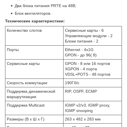
Два блока питания PRTE на 48В;
Блок вентиляторов.
Технические характеристики:
Количество слотов
Сервисные карты - 6
Управляющие модули - 2
Блоки питания - 2
Порты
Ethernet - 4х1G
GPON - до 96( 8)
Сервисные карты
GPON - 8 или 16 портов
XGPON - 4 порта
VDSL+POTS - 48 портов
Скорость коммутации
190Гб/с
Поддержка динамической
RIP, OSPF, ECMP
маршрутизации
Поддержка Multicast
IGMP v2/v3, IGMP proxy,
IGMP snooping
Размеры (В х Ш х Г)
263 x 482 x 283 мм