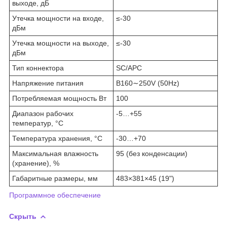
выходе, дБ
Утечка мощности на входе,
≤-30
дБм
Утечка мощности на выходе,
≤-30
дБм
Тип коннектора
SC/APC
Напряжение питания
В160∼250V (50Hz)
Потребляемая мощность Вт
100
Диапазон рабочих
-5…+55
температур, °C
Температура хранения, °C
-30…+70
Максимальная влажность
95 (без конденсации)
(хранение), %
Габаритные размеры, мм
483×381×45 (19")
Программное обеспечение
Скрыть