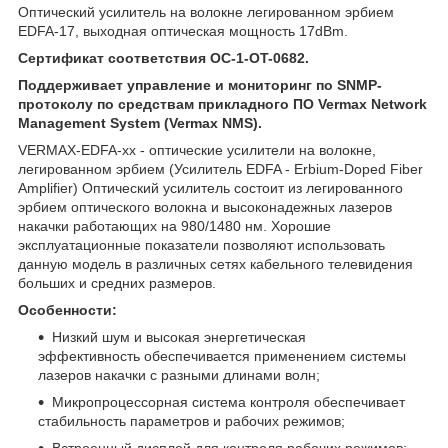
Оптический усилитель на волокне легированном эрбием
EDFA-17, выходная оптическая мощность 17dBm.
Сертификат соответствия OC-1-OT-0682.
Поддерживает управление и мониторинг по SNMP-
протоколу по средствам прикладного ПО Vermax Network
Management System (Vermax NMS).
VERMAX-EDFA-xx - оптические усилители на волокне,
легированном эрбием (Усилитель EDFA - Erbium-Doped Fiber
Amplifier) Оптический усилитель состоит из легированного
эрбием оптического волокна и высоконадежных лазеров
накачки работающих на 980/1480 нм. Хорошие
эксплуатационные показатели позволяют использовать
данную модель в различных сетях кабельного телевидения
больших и средних размеров.
Особенности:
Низкий шум и высокая энергетическая
эффективность обеспечивается применением системы
лазеров накачки с разными длинами волн;
Микропроцессорная система контроля обеспечивает
стабильность параметров и рабочих режимов;
Встроенный дисплей для контроля рабочих режимов;