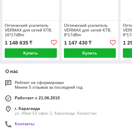
Оптический усилитель
Оптический усилитель
Опти
VERMAX для сетей КТВ,
VERMAX для сетей КТВ,
VERM
16*17dBm
8*17dBm
8*1
PON
1 148 635
1 147 430
1 2
₸
₸
Купить
Купить
О нас
Рейтинг не сформирован
Менее 5 отзывов за последний год
Работает с 21.06.2010
г. Караганда
ул. Абая 53 офис 2, Караганда, Казахстан
Контакты