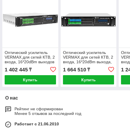
Оптический усилитель
Оптический усилитель
Опти
VERMAX для сетей КТВ, 2
VERMAX для сетей КТВ, 2
VERM
входа, 16*20dBm выходов
входа, 16*20dBm выхода,
вход
WDM фильтр PON
1 402 445
1 664 510
1 2
₸
₸
Купить
Купить
О нас
Рейтинг не сформирован
Менее 5 отзывов за последний год
Работает с 21.06.2010