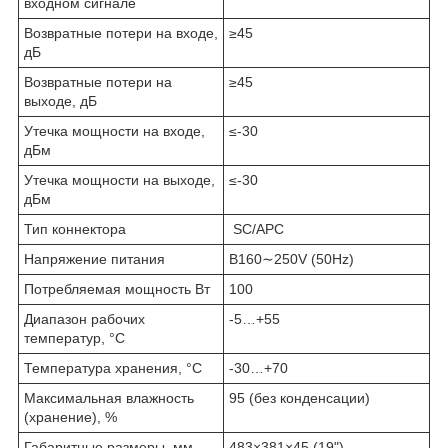
входном сигнале
Возвратные потери на входе,
≥45
дБ
Возвратные потери на
≥45
выходе, дБ
Утечка мощности на входе,
≤-30
дБм
Утечка мощности на выходе,
≤-30
дБм
Тип коннектора
SC/APC
Напряжение питания
В160∼250V (50Hz)
Потребляемая мощность Вт
100
Диапазон рабочих
-5…+55
температур, °C
Температура хранения, °C
-30…+70
Максимальная влажность
95 (без конденсации)
(хранение), %
Габаритные размеры, мм
483×381×45 (19")