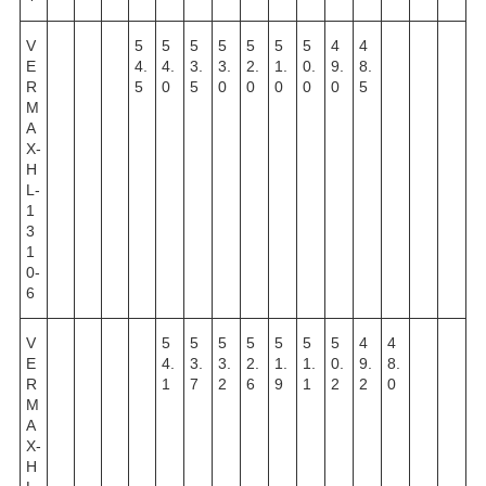
V
5
5
5
5
5
5
5
4
4
E
4.
4.
3.
3.
2.
1.
0.
9.
8.
R
5
0
5
0
0
0
0
0
5
M
A
X-
H
L-
1
3
1
0-
6
V
5
5
5
5
5
5
5
4
4
E
4.
3.
3.
2.
1.
1.
0.
9.
8.
R
1
7
2
6
9
1
2
2
0
M
A
X-
H