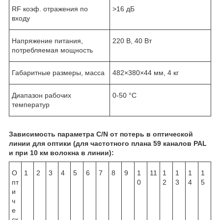
RF коэф. отражения по
>16 дБ
входу
Напряжение питания,
220 В, 40 Вт
потребляемая мощность
Габаритные размеры, масса
482×380×44 мм, 4 кг
Диапазон рабочих
0-50 °С
температур
Зависимость параметра C/N от потерь в оптической
линии для оптики (для частотного плана 59 каналов PAL
и при 10 км волокна в линии):
О
1
2
3
4
5
6
7
8
9
1
11
1
1
1
1
пт
0
2
3
4
5
и
ч
е
ск