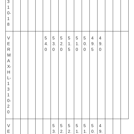
3
1
0-
1
8
V
5
5
5
5
5
5
4
4
E
4.
3.
2.
1.
1.
0.
9.
9.
R
0
0
0
5
0
0
5
0
M
A
X-
H
L-
1
3
1
0-
2
0
V
5
5
5
5
5
5
4
E
3.
2.
2.
1.
1.
0.
9.