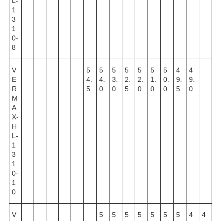
L-
1
3
1
0-
8
V
5
5
5
5
5
5
5
4
4
E
4.
4.
3.
2.
2.
1.
0.
9.
9.
R
5
0
0
5
0
0
0
5
0
M
A
X-
H
L-
1
3
1
0-
1
0
V
5
5
5
5
5
5
5
4
4