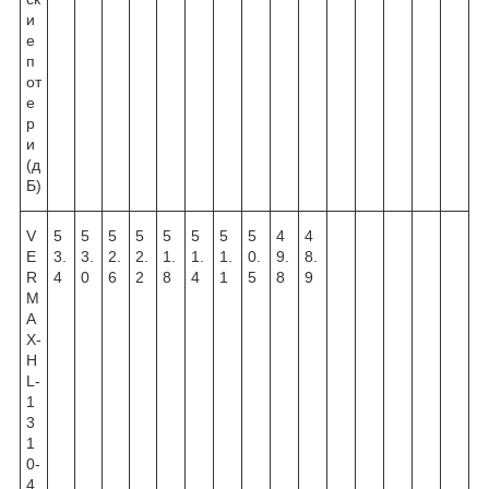
и
е
п
от
е
р
и
(д
Б)
V
5
5
5
5
5
5
5
5
4
4
E
3.
3.
2.
2.
1.
1.
1.
0.
9.
8.
R
4
0
6
2
8
4
1
5
8
9
M
A
X-
H
L-
1
3
1
0-
4