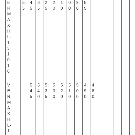
E
5.
4.
3.
2.
2.
1.
0.
9.
8.
R
5
5
5
5
0
0
0
0
5
M
A
X-
H
L-
1
3
1
0-
1
6
V
5
5
5
5
5
5
5
4
4
E
4.
4.
3.
3.
2.
1.
0.
9.
8.
R
5
0
5
0
0
0
0
0
0
M
A
X-
H
L-
1