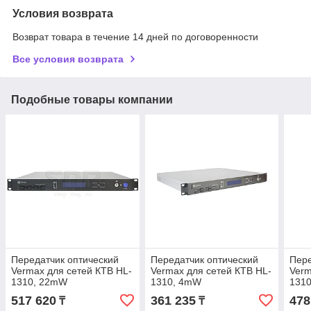
Условия возврата
Возврат товара в течение 14 дней по договоренности
Все условия возврата
Подобные товары компании
Передатчик оптический
Передатчик оптический
Пере
Vermax для сетей КТВ HL-
Vermax для сетей КТВ HL-
Verm
1310, 22mW
1310, 4mW
131
517 620
361 235
478
₸
₸