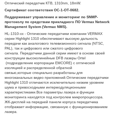
Оптический передатчик КТВ, 1310nm, 18mW.
Сертификат соответствия OC-1-OT-0682.
Поддерживает управление и мониторинг по SNMP-
протоколу по средствам прикладного ПО Vermax Network
Management System (Vermax NMS).
HL-1310-xx - Оптические передатчики компании VERMAX
серии Highlight 1310 обеспечивают высокую дальность
передачи как аналогового телевизионного сигнала (NTSC,
PAL), так и цифрового или сжатого цифрового
сигнала. Передатчики данной серии имеют в основе своей
конструкции высоколинейные DFB лазеры Ortel
(подразделение корпорации EMCORE) с оптической
изоляцией и распределенной обратной
связью,которые специально разработаны для
многоканальных видео приложений.Оптические передатчики
Highlight 1310 отличаются исключительно низким уровнем
шума и превосходными интермодуляционными
характеристиками.Все параметры лазера и функции
мониторинга находятся под контролем микропроцессора.
ЖК-дисплей на передней панели корпуса передатчика
отображает информацию, связанную с функционированием
лазера.