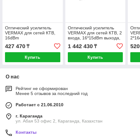
Оптический усилитель
Оптический усилитель
Опти
VERMAX для сетей КТВ,
VERMAX для сетей КТВ, 2
VER
16dBm
входа, 16*15dBm выхода,
2*1
WDM фильтр PON
427 470
1 442 430
520
₸
₸
Купить
Купить
О нас
Рейтинг не сформирован
Менее 5 отзывов за последний год
Работает с 21.06.2010
г. Караганда
ул. Абая 53 офис 2, Караганда, Казахстан
Контакты