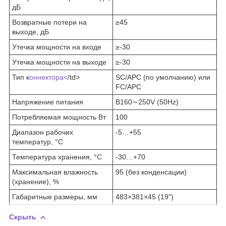
дБ
Возвратные потери на
≥45
выходе, дБ
Утечка мощности на входе
≥-30
Утечка мощности на выходе
≥-30
Тип к
оннектора<
/td>
SC/APC (по умолчанию) или
FC/APC
Напряжение питания
В160∼250V (50Hz)
Потребляемая мощность Вт
100
Диапазон рабочих
-5…+55
температур, °C
Температура хранения, °C
-30…+70
Максимальная влажность
95 (без конденсации)
(хранение), %
Габаритные размеры, мм
483×381×45 (19")
Скрыть