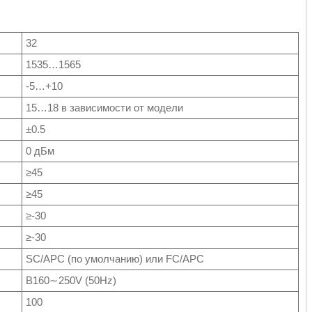
32
1535…1565
-5…+10
15…18 в зависимости от модели
±0.5
0 дБм
≥45
≥45
≥-30
≥-30
SC/APC (по умолчанию) или FC/APC
В160∼250V (50Hz)
100