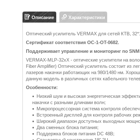
Описание
Характеристики
Оптический усилитель VERMAX для сетей КТВ, 32
Сертификат соответствия OC-1-OT-0682.
Поддерживает управление и мониторинг по SNM
VERMAX-MLP-32xX - оптические усилители на волок
Fiber Amplifier) Оптический усилитель состоит из 
лазеров накачки работающих на 980/1480 нм. Хоро
данную модель в различных сетях кабельного теле
Особенности:
Низкий шум и высокая энергетическая эффект
накачки с разными длинами волн;
Микропроцессорная система контроля обеспеч
Встроенный дисплей для контроля рабочих ре
Широкий диапазон доступных выходных мощно
Два сменных блока питания;
Поддержка блоков питания DC 48В;
Стандартный конструктив 19" 2U.