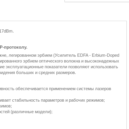
*17dBm.
P-протоколу.
не, легированном эрбием (Усилитель EDFA - Erbium-Doped
легированного эрбием оптического волокна и высоконадежных
шие эксплуатационные показатели позволяют использовать
видения больших и средних размеров.
ивность обеспечивается применением системы лазеров
ивает стабильность параметров и рабочих режимов;
жимов;
стей (различные модели);