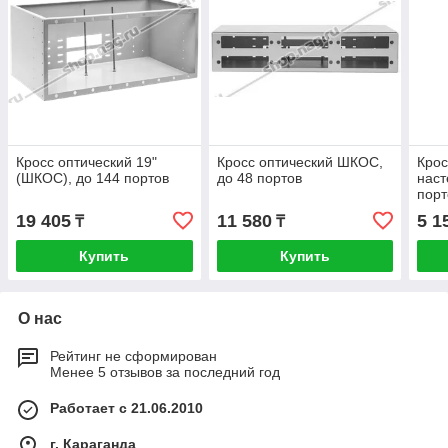
Кросс оптический 19"
Кросс оптический ШКОС,
Крос
(ШКОС), до 144 портов
до 48 портов
наст
порт
19 405
11 580
5 1
₸
₸
Купить
Купить
О нас
Рейтинг не сформирован
Менее 5 отзывов за последний год
Работает с 21.06.2010
г. Караганда