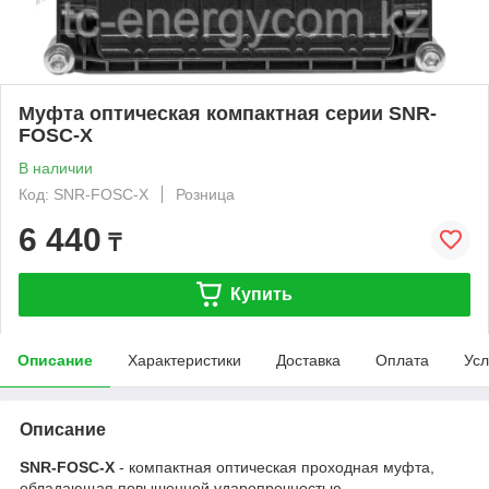
Муфта оптическая компактная серии SNR-
FOSC-X
В наличии
Код: SNR-FOSC-X
Розница
6 440
₸
Купить
Описание
Характеристики
Доставка
Оплата
Усл
Описание
SNR-FOSC-X
- компактная оптическая проходная муфта,
обладающая повышенной ударопрочностью.