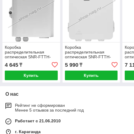
Коробка
Коробка
Кор
распределительная
распределительная
рас
оптическая SNR-FTTH-
оптическая SNR-FTTH-
опт
FDB-08J
FDB-08C
FDB
4 645
5 990
7 1
₸
₸
Купить
Купить
О нас
Рейтинг не сформирован
Менее 5 отзывов за последний год
Работает с 21.06.2010
г. Караганда