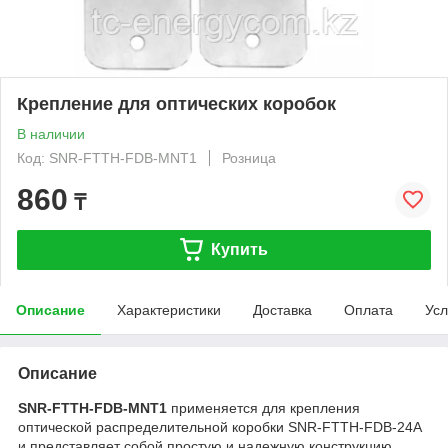
Крепление для оптических коробок
В наличии
Код: SNR-FTTH-FDB-MNT1
Розница
860
₸
Купить
Описание
Характеристики
Доставка
Оплата
Усл
Описание
SNR-FTTH-FDB-MNT1
применяется для крепления
оптической распределительной коробки SNR-FTTH-FDB-24A
и представляет собой простую и надежную конструкцию