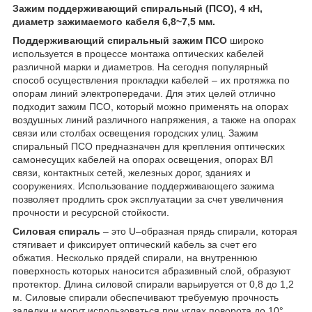
Зажим поддерживающий спиральный (ПСО), 4 кН,
диаметр зажимаемого кабеля 6,8~7,5 мм.
Поддерживающий спиральный зажим ПСО
широко
используется в процессе монтажа оптических кабелей
различной марки и диаметров. На сегодня популярный
способ осуществления прокладки кабелей – их протяжка по
опорам линий электропередачи. Для этих целей отлично
подходит зажим ПСО, который можно применять на опорах
воздушных линий различного напряжения, а также на опорах
связи или столбах освещения городских улиц. Зажим
спиральный ПСО предназначен для крепления оптических
самонесущих кабелей на опорах освещения, опорах ВЛ
связи, контактных сетей, железных дорог, зданиях и
сооружениях. Использование поддерживающего зажима
позволяет продлить срок эксплуатации за счет увеличения
прочности и ресурсной стойкости.
Силовая спираль
– это U–образная прядь спирали, которая
стягивает и фиксирует оптический кабель за счет его
обжатия. Несколько прядей спирали, на внутреннюю
поверхность которых наносится абразивный слой, образуют
протектор. Длина силовой спирали варьируется от 0,8 до 1,2
м. Силовые спирали обеспечивают требуемую прочность
заделки и могут использоваться при углах поворота до 10°.