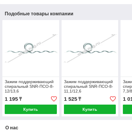
Подобные товары компании
Зажим поддерживающий
Зажим поддерживающий
Заж
спиральный SNR-ПСО-8-
спиральный SNR-ПСО-8-
спи
12/13,6
11,1/12,6
7,3/
1 195
1 525
1 0
₸
₸
Купить
Купить
О нас