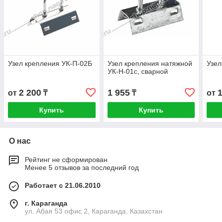
Узел крепления УК-П-02Б
Узел крепления натяжной
Узел
УК-Н-01с, сварной
2 200
1 955
от
₸
₸
от
Купить
Купить
О нас
Рейтинг не сформирован
Менее 5 отзывов за последний год
Работает с 21.06.2010
г. Караганда
ул. Абая 53 офис 2, Караганда, Казахстан