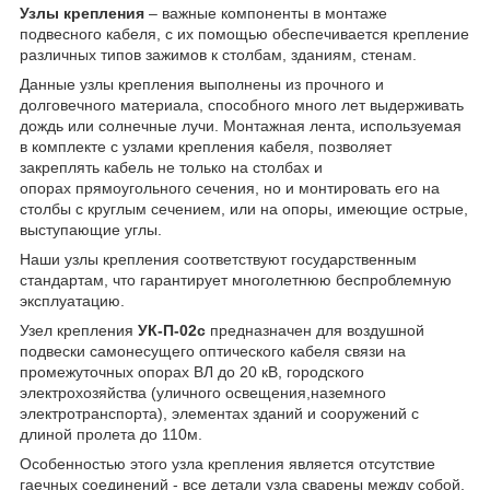
Узлы крепления
– важные компоненты в монтаже
подвесного кабеля, с их помощью обеспечивается крепление
различных типов зажимов к столбам, зданиям, стенам.
Данные узлы крепления выполнены из прочного и
долговечного материала, способного много лет выдерживать
дождь или солнечные лучи. Монтажная лента, используемая
в комплекте с узлами крепления кабеля, позволяет
закреплять кабель не только на столбах и
опорах прямоугольного сечения, но и монтировать его на
столбы с круглым сечением, или на опоры, имеющие острые,
выступающие углы.
Наши узлы крепления соответствуют государственным
стандартам, что гарантирует многолетнюю беспроблемную
эксплуатацию.
Узел крепления
УК-П-02с
предназначен для воздушной
подвески самонесущего оптического кабеля связи на
промежуточных опорах ВЛ до 20 кВ, городского
электрохозяйства (уличного освещения,наземного
электротранспорта), элементах зданий и сооружений с
длиной пролета до 110м.
Особенностью этого узла крепления является отсутствие
гаечных соединений - все детали узла сварены между собой.