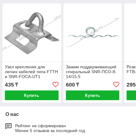
Узел крепления для
Зажим поддерживающий
Розе
легких кабелей типа FTTH
спиральный SNR-ПСО-8-
FTB
и SNR-FOCA-UT1
14/15,5
435
600
295
₸
₸
Купить
Купить
О нас
Рейтинг не сформирован
Менее 5 отзывов за последний год