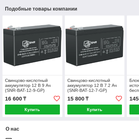
Подобные товары компании
Свинцово-кислотный
Свинцово-кислотный
Блок
аккумулятор 12 В 9 Ач
аккумулятор 12 В 7.2 Ач
исто
(SNR-BAT-12-9-GP)
(SNR-BAT-12-7-GP)
бесп
SNR 
16 600
15 800
145
₸
₸
(DC)
Купить
Купить
О нас