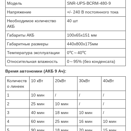
Модель
SNR-UPS-BCRM-480-9
Напряжение
+/- 240 В постоянного тока
Необходимое количество
40 шт
АКБ
Габариты АКБ
100х65х151 мм
Габаритные размеры
440х800х175мм
Температура эксплуатации
0℃～40℃
Относительная влажность
0～95% (без конденсата)
Время автономии (АКБ 9 Ач):
Количеств
10 кВт
20кВт
30кВт
40кВт
о линеек
1
10 мин
/
/
/
2
25 мин
10 мин
/
/
3
40 мин
18 мин
10 мин
/
4
60 мин
25 мин
16 мин
10 мин
5
90 мин
18 мин
20 мин
15 мин