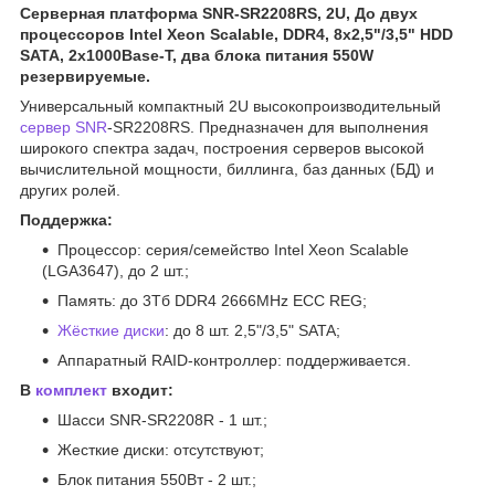
Серверная платформа SNR-SR2208RS, 2U, До двух
процессоров Intel Xeon Scalable, DDR4, 8x2,5"/3,5" HDD
SATA, 2x1000Base-T, два блока питания 550W
резервируемые.
Универсальный компактный 2U высокопроизводительный
сервер SNR
-SR2208RS. Предназначен для выполнения
широкого спектра задач, построения серверов высокой
вычислительной мощности, биллинга, баз данных (БД) и
других ролей.
Поддержка:
Процессор: серия/семейство Intel Xeon Scalable
(LGA3647), до 2 шт.;
Память: до 3Тб DDR4 2666MHz ECC REG;
Жёсткие диски
: до 8 шт. 2,5"/3,5" SATA;
Аппаратный RAID-контроллер: поддерживается.
В
комплект
входит:
Шасси SNR-SR2208R - 1 шт.;
Жесткие диски: отсутствуют;
Блок питания 550Вт - 2 шт.;