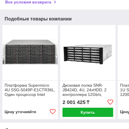
Все условия возврата
Подобные товары компании
Платформа Supermicro
Дисковая полка SNR-
Пла
4U SSG-5049P-E1CTR36L,
JB424D, 4U, 24xHDD, 2
1U S
Один процессор Intel
контроллера 12Gb/s,
1200
Xeon Scalabl, Intel C622,
резервируемый БП
hsHD
2 001 425
₸
DDR4, 36x3.5"HDD
400
Цену уточняйте
Цен
Купить