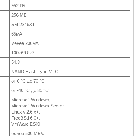
952 ГБ
256 МБ
SMI2246XT
65мА
менее 200мА
100x69.8x7
54,8
NAND Flash Type MLC
от 0 °С до 70 °С
от -40 °С до 85 °С
Microsoft Windows,
Microsoft Windows Server,
Linux v.2.6.x+,
FreeBSd 6.0+,
VmWare ESXi
более 500 МБ/с