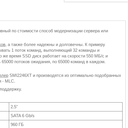
вный по стоимости способ модернизации сервера или
ков
, а также более надежны и долговечны. К примеру
вать 1 поток команд, выполняющий 32 команды и
о же время SSD диск работает на скорости 550 МБ/с и
65000 потоков ожидания, по 65000 команд в каждом.
ллер
SMI2246XT и производятся из оптимально подобранных
и - MLC.
поддержку.
2.5"
SATA 6 Gb/s
960 ГБ