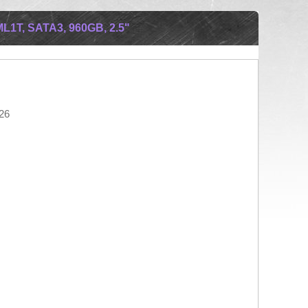
T, SATA3, 960GB, 2.5"
26