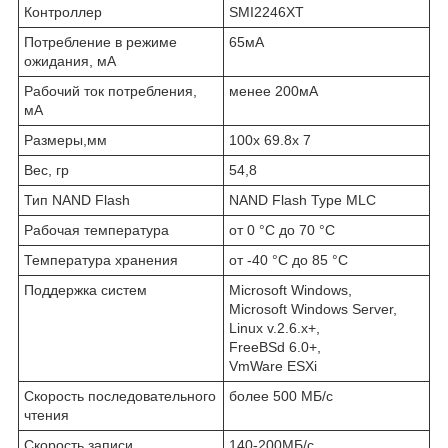
Контроллер
SMI2246XT
Потребление в режиме
65мА
ожидания, мА
Рабочий ток потребления,
менее 200мА
мА
Размеры,мм
100x 69.8x 7
Вес, гр
54,8
Тип NAND Flash
NAND Flash Type MLC
Рабочая температура
от 0 °С до 70 °С
Температура хранения
от -40 °С до 85 °С
Поддержка систем
Microsoft Windows,
Microsoft Windows Server,
Linux v.2.6.x+,
FreeBSd 6.0+,
VmWare ESXi
Скорость последовательного
более 500 МБ/с
чтения
Скорость записи
140-200МБ/с