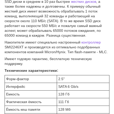
SSD диски в среднем в 10 раз быстрее
жестких дисков
, а
также более надежны и долговечны. К примеру обычный
жесткий диск имеет возможность обрабатывать 1 поток
команд, выполняющий 32 команды и работающий на
скорости около 110 МБ/с (SATA). В то же время SSD диск
работает на скорости 550 МБ/с и пожалую самый важный
аспект, может обрабатывать 65000 потоков ожидания, по
65000 команд в каждом. Разница существенная.
Накопители имеют специально настроенный
контроллер
SMI2246XT и производятся из оптимально подобранных
компонентов компаний Micron/Hynix. Тип flash-памяти - MLC.
Имеют годовую гарантию, бесплатную техническую
поддержку.
Технические характеристики:
Форм-фактор
2.5"
Интерфейс
SATA 6 Gb/s
Емкость
128 Гб
Фактическая ёмкость
111 Гб
Ёмкость кеш памяти
128 Мб