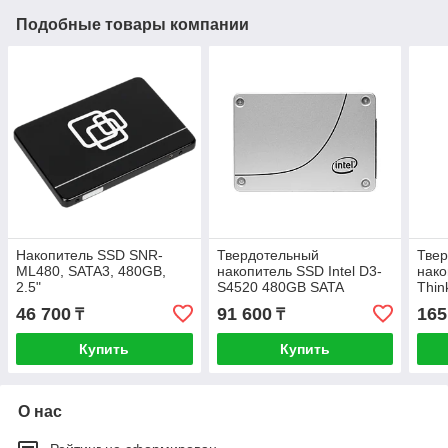
Подобные товары компании
Накопитель SSD SNR-
Твердотельный
Тве
ML480, SATA3, 480GB,
накопитель SSD Intel D3-
нако
2.5"
S4520 480GB SATA
Thin
Vend
46 700
91 600
165
₸
₸
Купить
Купить
О нас