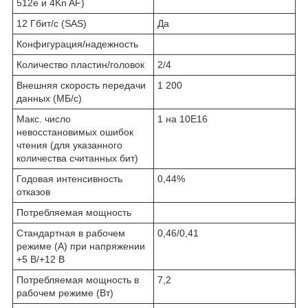
512e и 4Kn AF)
12 Гбит/с (SAS)
Да
Конфигурация/надежность
Количество пластин/головок
2/4
Внешняя скорость передачи
1 200
данных (МБ/с)
Макс. число
1 на 10E16
невосстановимых ошибок
чтения (для указанного
количества cчитанных бит)
Годовая интенсивность
0,44%
отказов
Потребляемая мощность
Стандартная в рабочем
0,46/0,41
режиме (A) при напряжении
+5 В/+12 В
Потребляемая мощность в
7,2
рабочем режиме (Вт)