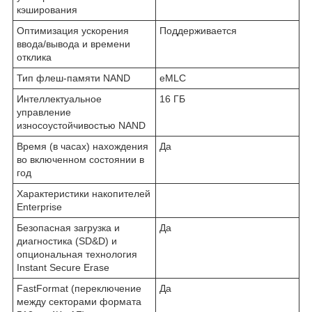
кэширования
Оптимизация ускорения
Поддерживается
ввода/вывода и времени
отклика
Тип флеш-памяти NAND
eMLC
Интеллектуальное
16 ГБ
управление
износоустойчивостью NAND
Время (в часах) нахождения
Да
во включенном состоянии в
год
Характеристики накопителей
Enterprise
Безопасная загрузка и
Да
диагностика (SD&D) и
опциональная технология
Instant Secure Erase
FastFormat (переключение
Да
между секторами формата