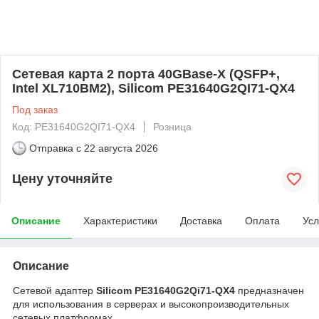
Сетевая карта 2 порта 40GBase-X (QSFP+,
Intel XL710BM2), Silicom PE31640G2QI71-QX4
Под заказ
Код: PE31640G2QI71-QX4
Розница
Отправка с
22 августа 2026
Цену уточняйте
Описание
Характеристики
Доставка
Оплата
Усл
Описание
Сетевой адаптер
Silicom PE31640G2Qi71-QX4
предназначен
для использования в серверах и высокопроизводительных
сетевых платформах.