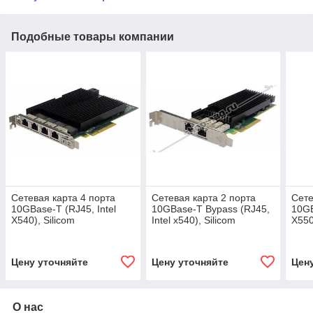
Подобные товары компании
Сетевая карта 4 порта
Сетевая карта 2 порта
Сете
10GBase-T (RJ45, Intel
10GBase-T Bypass (RJ45,
10GB
X540), Silicom
Intel x540), Silicom
X550
PE310G4i40-T
PE210G2BPi40-T-SD
PE3
Цену уточняйте
Цену уточняйте
Цен
О нас