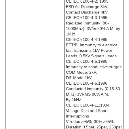
CE IEC 6100-4-2: 1995
ESD Air Discharge 8kV.
Contact Discharge 4kV.
CE IEC 6100-4-3:1995
Radiated Immunity (80-
1000Mhz), 3V/m 80% A.M. by
1kHz
CE IEC 6100-4-4:1995
EFT/B: Immunity to electrical
fast transients 1kV Power
Leads, 0.5Kv Signals Leads
CE IEC 6100-4-5:1995
Immunity to conductive surges
COM Mode; 2kV,
Dif. Mode 1kV
CE IEC 6100-4-6:1996
Conducted immunity (0.15-80
MHz) 3VRMS 80% A.M.
By 1kHz
CE IEC 6100-4-11:1994
Voltage Dips and Short
Interruptions
V reduc >95%, 30% >95%
Duration 0.5per, 25per, 250per