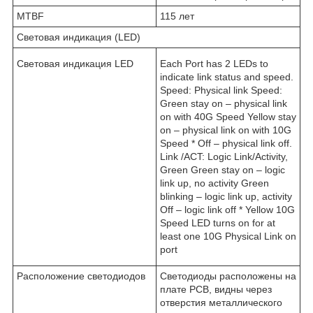
MTBF
115 лет
Световая индикация (LED)
Световая индикация LED
Each Port has 2 LEDs to
indicate link status and speed.
Speed: Physical link Speed:
Green stay on – physical link
on with 40G Speed Yellow stay
on – physical link on with 10G
Speed * Off – physical link off.
Link /ACT: Logic Link/Activity,
Green Green stay on – logic
link up, no activity Green
blinking – logic link up, activity
Off – logic link off * Yellow 10G
Speed LED turns on for at
least one 10G Physical Link on
port
Расположение светодиодов
Светодиоды расположены на
плате PCB, видны через
отверстия металлического