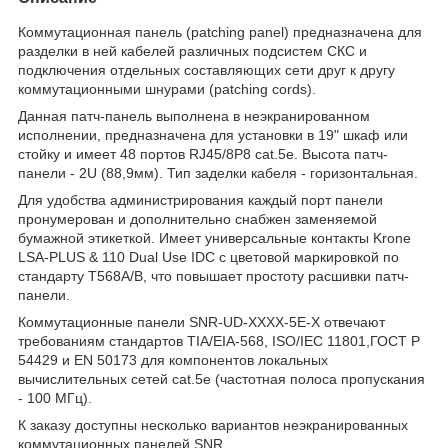
Коммутационная панель (patching panel) предназначена для
разделки в ней кабелей различных подсистем СКС и
подключения отдельных составляющих сети друг к другу
коммутационными шнурами (patching cords).
Данная патч-панель выполнена в неэкранированном
исполнении, предназначена для установки в 19" шкаф или
стойку и имеет 48 портов RJ45/8P8 cat.5е. Высота патч-
панели - 2U (88,9мм). Тип заделки кабеля - горизонтальная.
Для удобства администрирования каждый порт панели
пронумерован и дополнительно снабжен заменяемой
бумажной этикеткой. Имеет универсальные контакты Krone
LSA-PLUS & 110 Dual Use IDC с цветовой маркировкой по
стандарту T568A/B, что повышает простоту расшивки патч-
панели.
Коммутационные панели SNR-UD-XXXX-5E-X отвечают
требованиям стандартов TIA/EIA-568, ISO/IEC 11801,ГОСТ Р
54429 и EN 50173 для компонентов локальных
вычислительных сетей cat.5e (частотная полоса пропускания
- 100 МГц).
К заказу доступны несколько вариантов неэкранированных
коммутационных панелей SNR.