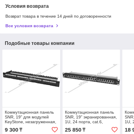
Условия возврата
Возврат товара в течение 14 дней по договоренности
Все условия возврата
Подобные товары компании
Коммутационная панель
Коммутационная панель
Ком
SNR, 19" для модулей
SNR, 19" экранированная,
SNR,
KeyStone, незагруженная,
1U, 24 порта, cat.6,
1U, 
неэкранированная, 1U, 24
горизонтальная заделка
гори
9 300
25 850
18 
₸
₸
порта, cat.5e, ра