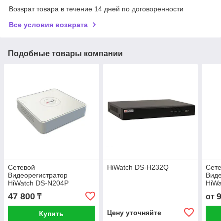
Возврат товара в течение 14 дней по договоренности
Все условия возврата
Подобные товары компании
Сетевой
HiWatch DS-H232Q
Сет
Видеорегистратор
Виде
HiWatch DS-N204P
HiWa
47 800
₸
от
Цену уточняйте
Купить