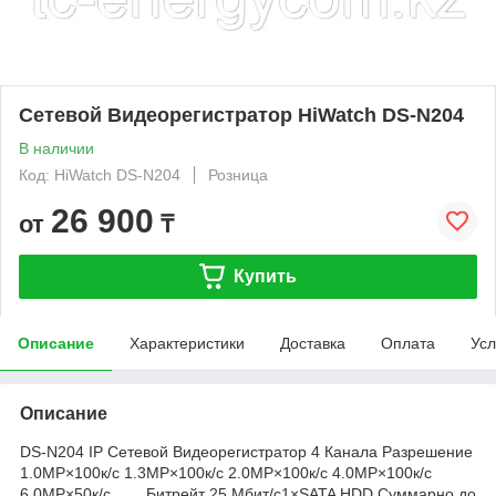
Сетевой Видеорегистратор HiWatch DS-N204
В наличии
Код: HiWatch DS-N204
Розница
26 900
от
₸
Купить
Описание
Характеристики
Доставка
Оплата
Усл
Описание
DS-N204 IP Сетевой Видеорегистратор 4 Канала Разрешение
1.0MP×100к/с 1.3MP×100к/с 2.0MP×100к/с 4.0MP×100к/с
6.0MP×50к/с Битрейт 25 Мбит/с1×SATA HDD Суммарно до