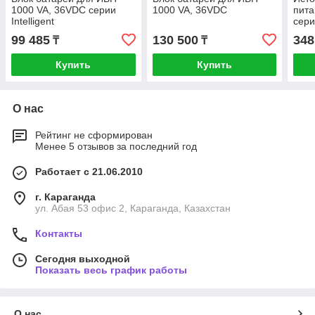
1000 VA, 36VDC серии
1000 VA, 36VDC
пита
Intelligent
сери
72VD
99 485
130 500
348
₸
₸
SNR 
VA,
Купить
Купить
О нас
Рейтинг не сформирован
Менее 5 отзывов за последний год
Работает с 21.06.2010
г. Караганда
ул. Абая 53 офис 2, Караганда, Казахстан
Контакты
Сегодня выходной
Показать весь график работы
О нас