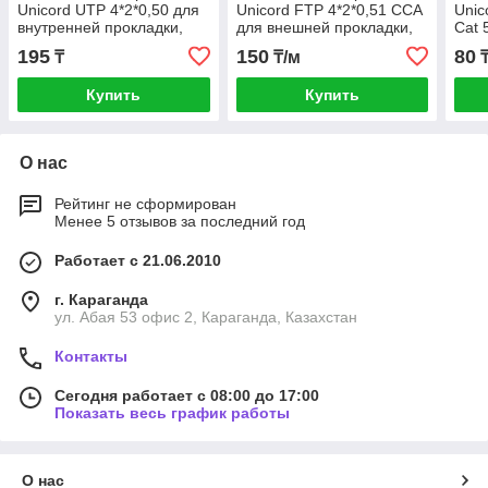
Unicord UTP 4*2*0,50 для
Unicord FTP 4*2*0,51 CCA
Unic
внутренней прокладки,
для внешней прокладки,
Cat 
Cat 5e, 305м
Cat 5e, 305м
195
150
80
₸
₸/м
Купить
Купить
О нас
Рейтинг не сформирован
Менее 5 отзывов за последний год
Работает с 21.06.2010
г. Караганда
ул. Абая 53 офис 2, Караганда, Казахстан
Контакты
Сегодня работает с 08:00 до 17:00
Показать весь график работы
О нас