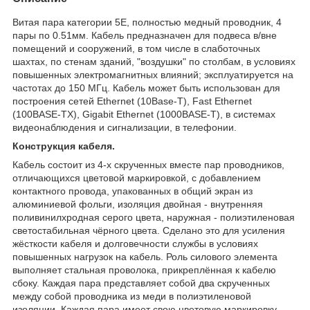
Витая пара категории 5Е, полностью медный проводник, 4
пары по 0.51мм. Кабель предназначен для подвеса в/вне
помещений и сооружений, в том числе в слаботочных
шахтах, по стенам зданий, "воздушки" по столбам, в условиях
повышенных электромагнитных влияний; эксплуатируется на
частотах до 150 МГц. Кабель может быть использован для
построения сетей Ethernet (10Base-T), Fast Ethernet
(100BASE-TX), Gigabit Ethernet (1000BASE-T), в системах
видеонаблюдения и сигнализации, в телефонии.
Конструкция кабеля.
Кабель состоит из 4-х скрученных вместе пар проводников,
отличающихся цветовой маркировкой, с добавлением
контактного провода, упакованных в общий экран из
алюминиевой фольги, изоляция двойная - внутренняя
поливинилхродная серого цвета, наружная - полиэтиленовая
светостабильная чёрного цвета. Сделано это для усиления
жёсткости кабеля и долговечности службы в условиях
повышенных нагрузок на кабель. Роль силового элемента
выполняет стальная проволока, прикреплённая к кабелю
сбоку. Каждая пара представляет собой два скрученных
между собой проводника из меди в полиэтиленовой
изоляции. Каждая пара имеет свою цветовую маркировку