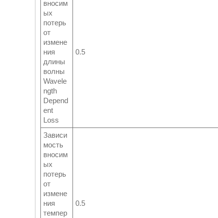
вносим
ых
потерь
от
измене
ния
0.5
длины
волны
Wavele
ngth
Depend
ent
Loss
Зависи
мость
вносим
ых
потерь
от
измене
ния
0.5
темпер