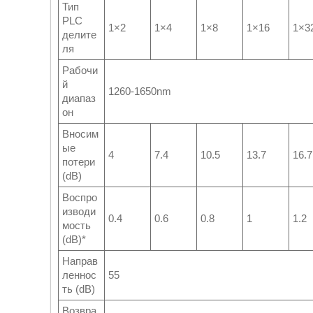
Тип
PLC
1×2
1×4
1×8
1×16
1×3
делите
ля
Рабочи
й
1260-1650nm
диапаз
он
Вносим
ые
4
7.4
10.5
13.7
16.7
потери
(dB)
Воспро
изводи
0.4
0.6
0.8
1
1.2
мость
(dB)*
Направ
леннос
55
ть (dB)
Возвра