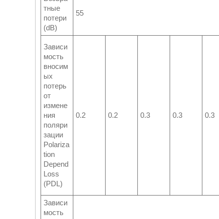
тные
55
потери
(dB)
Зависи
мость
вносим
ых
потерь
от
измене
ния
0.2
0.2
0.3
0.3
0.3
поляри
зации
Polariza
tion
Depend
Loss
(PDL)
Зависи
мость