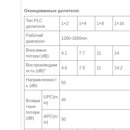
Оконцованные делители:
Тип PLC
1×2
1×4
1×8
1×16
делителя
Рабочий
1260-1650nm
диапазон
Вносимые
4.1
7.7
11
14
потери (dB)
Воспроизводим
4.6
7.9
11
14.2
ость (dB)*
Направленност
55
ь (dB)
UPC(m
45
Возвра
in)
тные
потери
APC(m
(dB)
50
in)