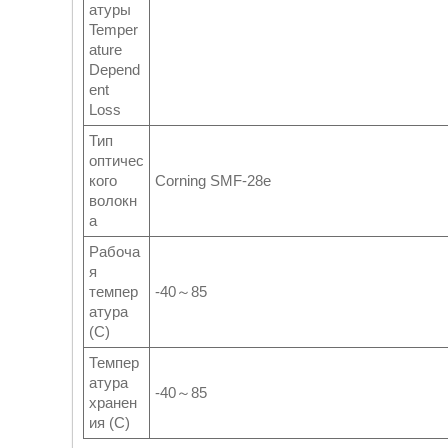
атуры
Temper
ature
Depend
ent
Loss
Тип
оптичес
кого
Corning SMF-28e
волокн
а
Рабоча
я
темпер
-40～85
атура
(С)
Темпер
атура
-40～85
хранен
ия (С)