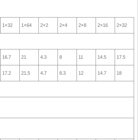
1×32
1×64
2×2
2×4
2×8
2×16
2×32
16.7
21
4.3
8
11
14.5
17.5
17.2
21.5
4.7
8.3
12
14.7
18