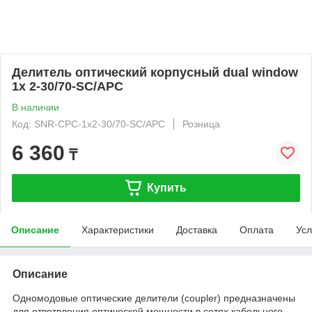
Делитель оптический корпусный dual window
1х 2-30/70-SC/APC
В наличии
Код: SNR-CPC-1x2-30/70-SC/APC
Розница
6 360
₸
Купить
Описание
Характеристики
Доставка
Оплата
Усл
Описание
Одномодовые оптические делители (coupler) предназначены
для ответвления оптической мощности в сетях кабельного