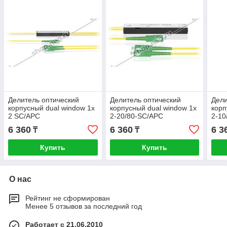
Делитель оптический
Делитель оптический
Дели
корпусный dual window 1х
корпусный dual window 1х
корп
2 SC/APC
2-20/80-SC/APC
2-10
6 360
6 360
6 3
₸
₸
Купить
Купить
О нас
Рейтинг не сформирован
Менее 5 отзывов за последний год
Работает с 21.06.2010