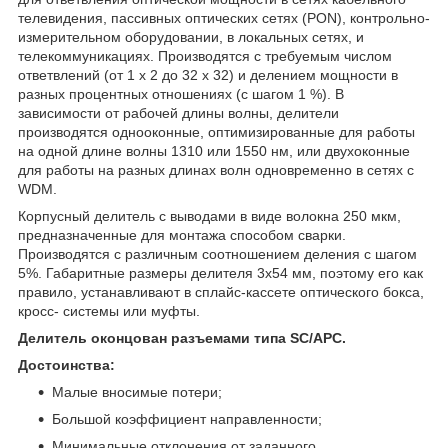
телевидения, пассивных оптических сетях (PON), контрольно-
измерительном оборудовании, в локальных сетях, и
телекоммуникациях. Производятся с требуемым числом
ответвлений (от 1 х 2 до 32 х 32) и делением мощности в
разных процентных отношениях (с шагом 1 %). В
зависимости от рабочей длины волны, делители
производятся однооконные, оптимизированные для работы
на одной длине волны 1310 или 1550 нм, или двухоконные
для работы на разных длинах волн одновременно в сетях с
WDM.
Корпусный делитель с выводами в виде волокна 250 мкм,
предназначенные для монтажа способом сварки.
Производятся с различным соотношением деления с шагом
5%. Габаритные размеры делителя 3х54 мм, поэтому его как
правило, устанавливают в сплайс-кассете оптического бокса,
кросс- системы или муфты.
Делитель оконцован разъемами типа SC/APC.
Достоинства:
Малые вносимые потери;
Большой коэффициент направленности;
Минимальные отклонения от заданного