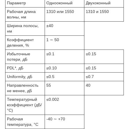
Параметр
Однооконный
Двухоконный
Рабочая длина
1310 или 1550
1310 и 1550
волны, нм
Ширина полосы,
±40
нм
Коэффициент
1 ∼ 50
деления, %
Избыточные
≤0.1
≤0.15
потери, дБ
PDL*, дБ
≤0.10
≤0.15
Uniformity, дБ
≤0.5
≤0.7
Направленность
55
40
не менее, дБ
Температурный
≤0.002
коэффициент (дБ/
°С)
Рабочая
-40 ∼ +70
температура, °С