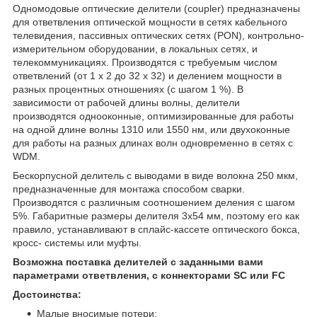
Одномодовые оптические делители (coupler) предназначены
для ответвления оптической мощности в сетях кабельного
телевидения, пассивных оптических сетях (PON), контрольно-
измерительном оборудовании, в локальных сетях, и
телекоммуникациях. Производятся с требуемым числом
ответвлений (от 1 х 2 до 32 х 32) и делением мощности в
разных процентных отношениях (с шагом 1 %). В
зависимости от рабочей длины волны, делители
производятся однооконные, оптимизированные для работы
на одной длине волны 1310 или 1550 нм, или двухоконные
для работы на разных длинах волн одновременно в сетях с
WDM.
Бескорпусной делитель с выводами в виде волокна 250 мкм,
предназначенные для монтажа способом сварки.
Производятся с различным соотношением деления с шагом
5%. Габаритные размеры делителя 3х54 мм, поэтому его как
правило, устанавливают в сплайс-кассете оптического бокса,
кросс- системы или муфты.
Возможна поставка делителей с заданными вами
параметрами ответвления, с коннекторами SC или FC
Достоинства:
Малые вносимые потери;