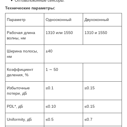
Оптоволоконные сенсоры.
Технические параметры:
Параметр
Однооконный
Двухоконный
Рабочая длина
1310 или 1550
1310 и 1550
волны, нм
Ширина полосы,
±40
нм
Коэффициент
1 ∼ 50
деления, %
Избыточные
≤0.1
≤0.15
потери, дБ
PDL*, дБ
≤0.10
≤0.15
Uniformity, дБ
≤0.5
≤0.7