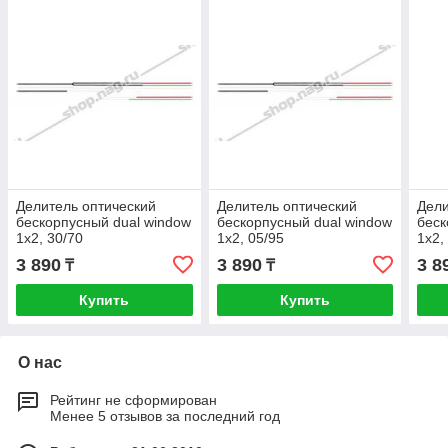
Делитель оптический
Делитель оптический
Дели
бескорпусный dual window
бескорпусный dual window
беск
1х2, 30/70
1х2, 05/95
1х2,
3 890
3 890
3 8
₸
₸
Купить
Купить
О нас
Рейтинг не сформирован
Менее 5 отзывов за последний год