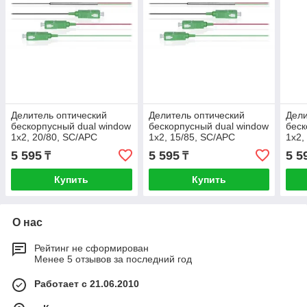
Делитель оптический
Делитель оптический
Дели
бескорпусный dual window
бескорпусный dual window
беск
1х2, 20/80, SC/APC
1х2, 15/85, SC/APC
1х2,
5 595
5 595
5 5
₸
₸
Купить
Купить
О нас
Рейтинг не сформирован
Менее 5 отзывов за последний год
Работает с 21.06.2010