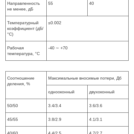
Направленность
55
40
не менее, дБ
Температурный
≤0.002
коэффициент (дБ/
°С)
Рабочая
-40 ∼ +70
температура, °С
Соотношение
Максимальные вносимые потери, Дб
деления, %
однооконный
двухоконный
50/50
3.4/3.4
3.6/3.6
45/55
3.8/2.9
4.1/3.1
40/60
4.4/2.5
4.7/2.7