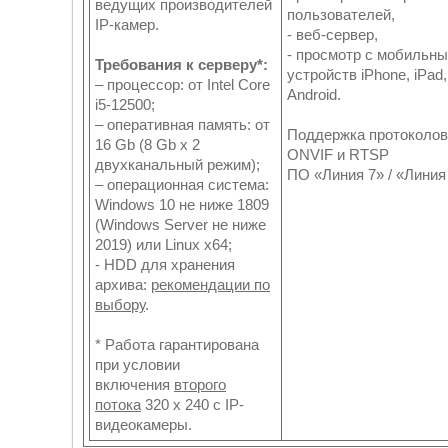
ведущих производителей
пользователей,
IP-камер.
- веб-сервер,
- просмотр с мобильн
Требования к серверу*:
устройств iPhone, iPad,
– процессор: от Intel Core
Android.
i5-12500;
– оперативная память: от
Поддержка протоколов
16 Gb (8 Gb x 2
ONVIF и RTSP
двухканальный режим);
ПО «Линия 7» / «Линия
– операционная система:
Windows 10 не ниже 1809
(Windows Server не ниже
2019) или Linux x64;
- HDD для хранения
архива:
рекомендации по
выбору
.
* Работа гарантирована
при условии
включения
второго
потока
320 x 240 с IP-
видеокамеры.