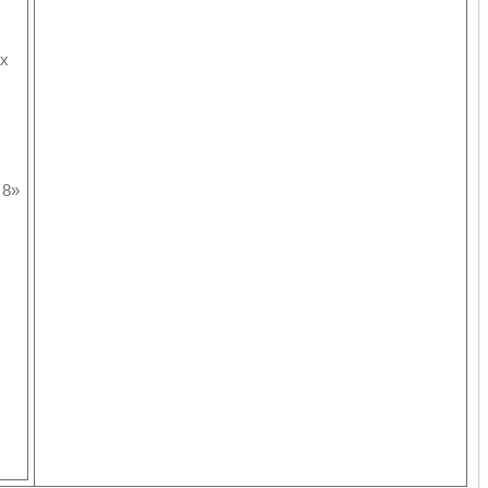
ых
 8»