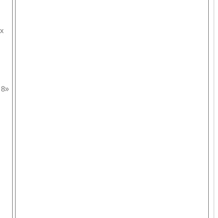
ых
 8»