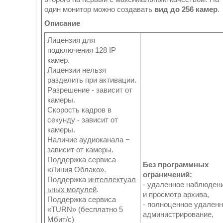
один монитор можно создавать
вид до 256 камер
.
Описание
Лицензия для
подключения 128 IP
камер.
Лицензии нельзя
разделить при активации.
Разрешение - зависит от
камеры.
Скорость кадров в
секунду - зависит от
камеры.
Наличие аудиоканала −
зависит от камеры.
Поддержка сервиса
Без программных
«Линия Облако».
ограничений:
Поддержка
интеллектуал
- удаленное наблюден
ьных модулей
.
и просмотр архива,
Поддержка сервиса
- полноценное удален
«TURN» (бесплатно 5
администрирование,
Мбит/с)