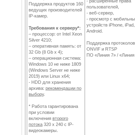
- расширенные права
Поддержка продуктов 160
пользователей,
ведущих производителей
- веб-сервер,
IP-камер.
- просмотр с мобильн
устройств iPhone, iPad,
Требования к серверу*:
Android.
– процессор: от Intel Xeon
Silver 4210;
Поддержка протоколов
– оперативная память: от
ONVIF и RTSP
32 Gb (8 Gb x 4);
ПО «Линия 7» / «Линия
– операционная система:
Windows 10 не ниже 1809
(Windows Server не ниже
2019) или Linux x64;
- HDD для хранения
архива:
рекомендации по
выбору
.
* Работа гарантирована
при условии
включения
второго
потока
320 x 240 с IP-
видеокамеры.