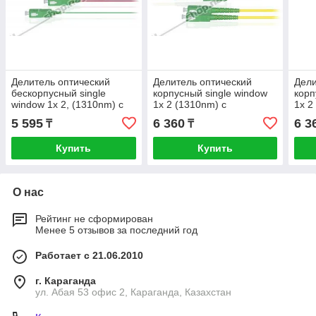
Делитель оптический
Делитель оптический
Дели
бескорпусный single
корпусный single window
корп
window 1х 2, (1310nm) с
1х 2 (1310nm) с
1х 2
разъемами SC/APC
разъемами SC/APC
раз
5 595
6 360
6 3
₸
₸
Купить
Купить
О нас
Рейтинг не сформирован
Менее 5 отзывов за последний год
Работает с 21.06.2010
г. Караганда
ул. Абая 53 офис 2, Караганда, Казахстан