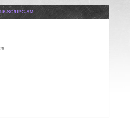
-6-SC/UPC-SM
26