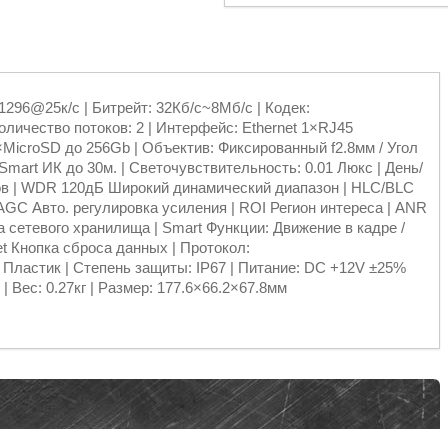
296@25к/с | Битрейт: 32Кб/с~8Мб/с | Кодек:
оличество потоков: 2 | Интерфейс: Ethernet 1×RJ45
MicroSD до 256Gb | Объектив: Фиксированный f2.8мм / Угол
Smart ИК до 30м. | Светочувствительность: 0.01 Люкс | День/
ов | WDR 120дБ Широкий динамический диапазон | HLC/BLC
AGC Авто. регулировка усиления | ROI Регион интереса | ANR
 сетевого хранилища | Smart Функции: Движение в кадре /
t Кнопка сброса данных | Протокол:
 Пластик | Степень защиты: IP67 | Питание: DC +12V ±25%
 | Вес: 0.27кг | Размер: 177.6×66.2×67.8мм