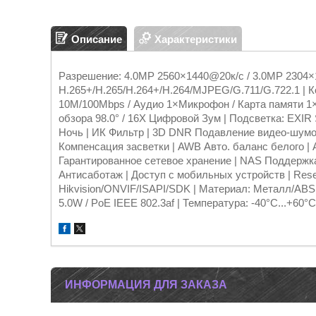
Описание
Характеристики
Разрешение: 4.0МР 2560×1440@20к/с / 3.0МР 2304×1
H.265+/H.265/H.264+/H.264/MJPEG/G.711/G.722.1 | К
10M/100Mbps / Аудио 1×Микрофон / Карта памяти 1×
обзора 98.0° / 16X Цифровой Зум | Подсветка: EXIR 
Ночь | ИК Фильтр | 3D DNR Подавление видео-шум
Компенсация засветки | AWB Авто. баланс белого | 
Гарантированное сетевое хранение | NAS Поддержка
Антисаботаж | Доступ с мобильных устройств | Rese
Hikvision/ONVIF/ISAPI/SDK | Материал: Металл/ABS
5.0W / PoE IEEE 802.3af | Температура: -40°C...+60°C
ИНФОРМАЦИЯ ДЛЯ ЗАКАЗА